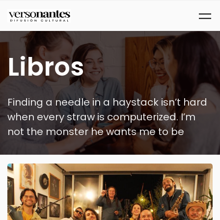
Ir al contenido principal
Libros
Finding a needle in a haystack isn’t hard
when every straw is computerized. I’m
not the monster he wants me to be